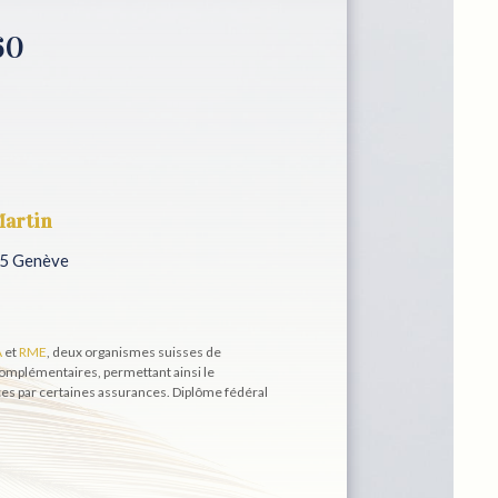
60
Martin
05 Genève
A
et
RME
, deux organismes suisses de
mplémentaires, permettant ainsi le
s par certaines assurances. Diplôme fédéral