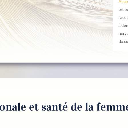
Acup
prop
l’acu
aiden
nerve
du co
nale et santé de la femm