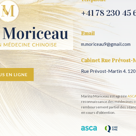
+41 78 230 45 
Email
m.moriceau9@gmail.com
Cabinet Rue Prévost-
Rue Prévost-Martin 4. 12
S EN LIGNE
Marina Moriceau est agréée
ASC
reconnaissance des médecines co
remboursement partiel des séance
en cours d'obtention.