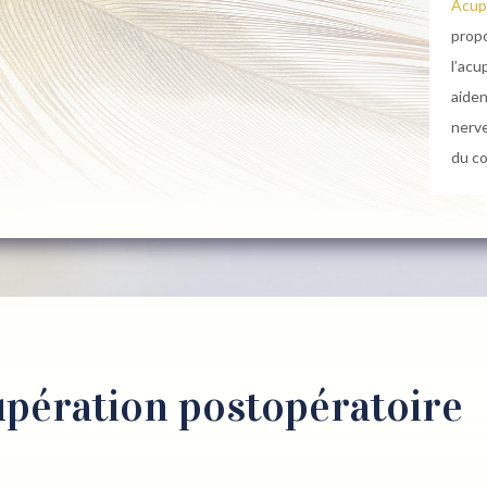
Acup
prop
l’acu
aiden
nerve
du co
upération postopératoire