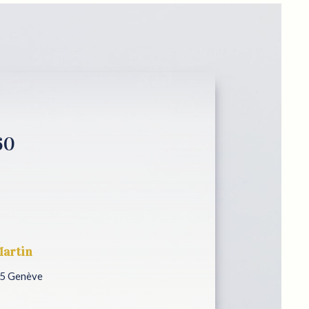
60
Martin
05 Genève