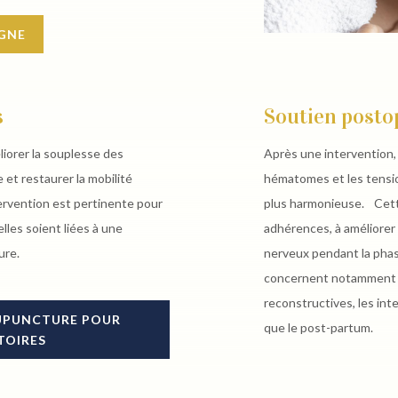
IGNE
s
Soutien posto
iorer la souplesse des
Après une intervention, 
 et restaurer la mobilité
hématomes et les tension
ervention est pertinente pour
plus harmonieuse. Cett
lles soient liées à une
adhérences, à améliorer 
ure.
nerveux pendant la pha
concernent notamment l
reconstructives, les int
CUPUNCTURE POUR
que le post-partum.
TOIRES